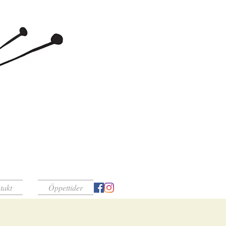
takt
Öppettider