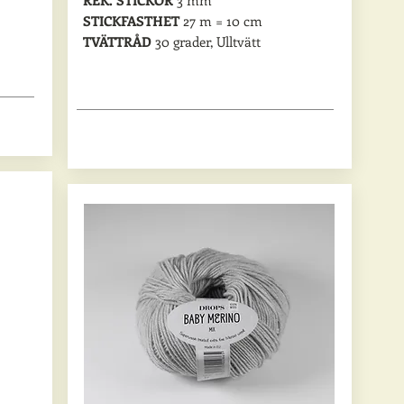
REK. STICKOR
3 mm
STICKFASTHET
27 m = 10 cm
TVÄTTRÅD
30 grader, Ulltvätt