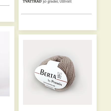
TVÄTTRÅD
30 grader, Ulltvätt