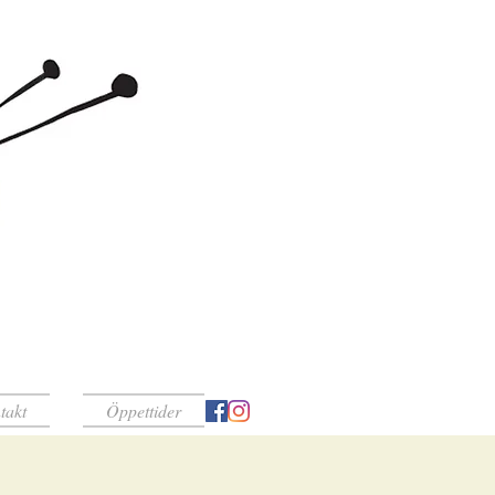
takt
Öppettider