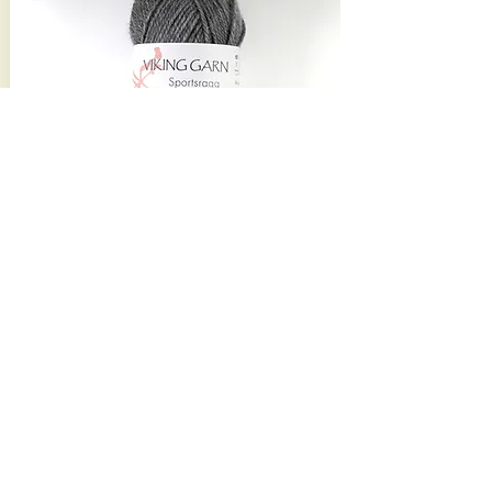
Sportsragg 35:-
KVALITET
60 % Ull, 20 % Nylon,
20 % Akryl
NYSTAN
50 g = 100 m
REK. STICKOR
3,5 mm
STICKFASTHET
22 m = 10 cm
TVÄTTRÅD
30 grader, Maskintvätt