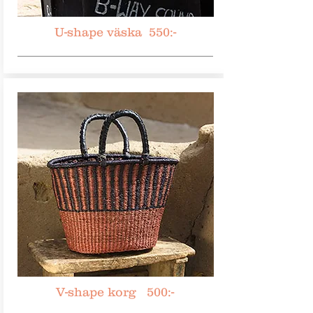
U-shape väska 550:-
V-shape korg 500:-