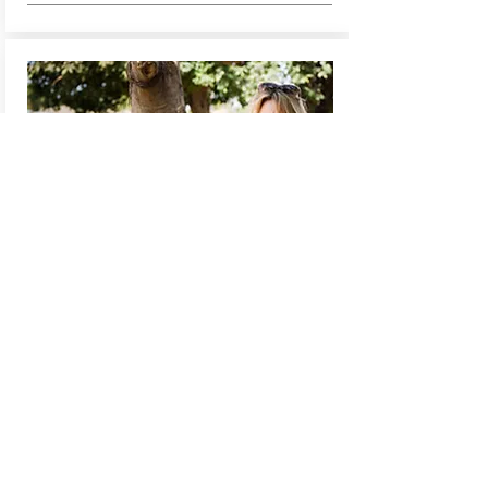
Axelväska 500:-