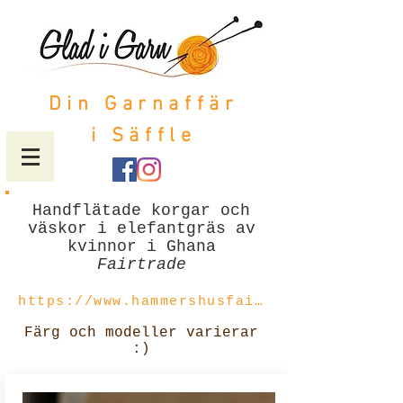
Din Garnaffär
i Säffle
Handflätade korgar och
väskor i elefantgräs av
kvinnor i Ghana
Fairtrade
https://www.hammershusfairtrade.dk/produkter/index.php#.X65WOchKjIU
Färg och modeller varierar
:)